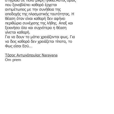
στιγμιαία σε πολύ μικρή ηλικία.Αυτός όμως
που ξαναβλέπει καθαρά έρχεται
αντιμέτωπος με την συνήθεια της
αποδοχής της πλασματικής ταυτότητας. Η
θέαση όταν είναι καθαρή δεν αφήνει
περιθώρια συνέχισης της λήθης. Απαξ και
ξεκινήσει όλο και συχνότερα η θέαση
γίνεται καθαρή.
Για να δουν τα μάτια χρειάζονται φως. Για
να δεις καθαρά δεν χρειάζεται τίποτα, το
Φως είσαι Εσύ...
Τάσος Αντωνόπουλος Narayana
Om prem