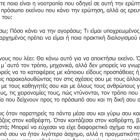
τε ποια είναι η νοοτροπία που οδηγεί σε αυτή την ερώτ
 πρόσωπο εκείνου που κάνει την ερώτηση, αλλά ας ερε
 του:
ω; Πόσο κάνει να την αγοράσω; Τι είμαι υποχρεωμένος 
αρχημένος πρέπει να είμαι ή ποια πρακτική διαλογισμού
 νους που λέει: Θα κάνω αυτό για να αποκτήσω εκείνο. Ό
μ΄αυτό τον τρόπο, μηχανικά, αλλά δεν μπορείς να γνωρ
πορείς να το καταφέρεις με κάποιου είδους προσπάθειες ή
ις παρακολουθώντας τον στις σχέσεις σου με τους άλλου
 με τους καθηγητές σου και με όλους τους ανθρώπους γ
ς, τις χειρονομίες τους, πώς ντύνονται, τον τρόπο που 
α που δείχνουν προς το πρόσωπό σου και τη δική σου 
ις όταν παρατηρείς τα πάντα μέσα σου και γύρω σου και
άζεις στον καθρέφτη. Όταν κοιτάζεσαι στον καθρέφτη, β
στά; Μπορεί να εύχεσαι να είχε διαφορετικό σχήμα το κε
πό σου να ήταν λιγότερο άσχημο, αλλά η πραγματικότητα 