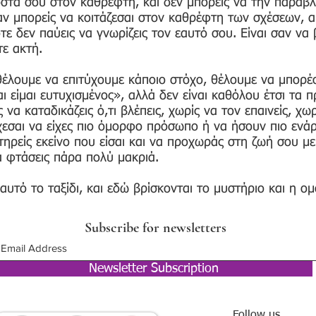
τά σου στον καθρέφτη, και δεν μπορείς να την παραβλέψ
αν μπορείς να κοιτάζεσαι στον καθρέφτη των σχέσεων, α
τε δεν παύεις να γνωρίζεις τον εαυτό σου. Είναι σαν ν
τε ακτή.
θέλουμε να επιτύχουμε κάποιο στόχο, θέλουμε να μπορ
ι είμαι ευτυχισμένος», αλλά δεν είναι καθόλου έτσι τα 
να καταδικάζεις ό,τι βλέπεις, χωρίς να τον επαινείς, χωρ
χεσαι να είχες πιο όμορφο πρόσωπο ή να ήσουν πιο ενάρ
τηρείς εκείνο που είσαι και να προχωράς στη ζωή σου με
α φτάσεις πάρα πολύ μακριά.
αυτό το ταξίδι, και εδώ βρίσκονται το μυστήριο και η ο
Subscribe for newsletters
Newsletter Subscription
Follow us