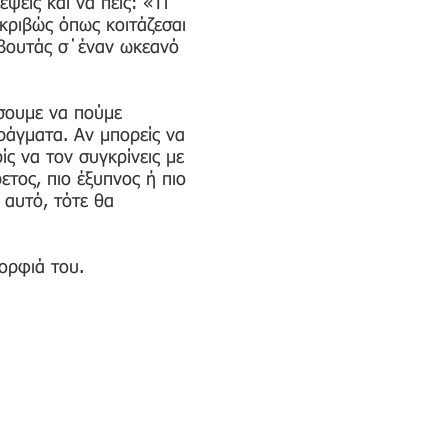
εις και να πεις: «Τι
κριβώς όπως κοιτάζεσαι
α βουτάς σ΄έναν ωκεανό
έσουμε να πούμε
πράγματα. Αν μπορείς να
ίς να τον συγκρίνεις με
ετος, πιο έξυπνος ή πιο
 αυτό, τότε θα
μορφιά του.