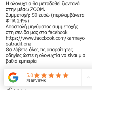
Η ολονυχτία θα μεταδοθεί ζωντανά
στην μέσω ZOOM.
Συμμετοχή: 50 ευρώ (περιλαμβάνεται
ΦΠΑ 24%)
Αποστολή μηνύματος συμμετοχής
στη σελίδα μας στο facebook
https://www.facebook.com/karmayo
gatraditional
Θα λάβετε όλες τις απαραίτητες
οδηγίες ώστε η ολονυχτία να είναι μια
βαθιά εμπειρία
Karma Yoga
www.karmayogaschool.com
Sat-cit-ānanda
सच्चिदानन्द
Subscribe for newsletters