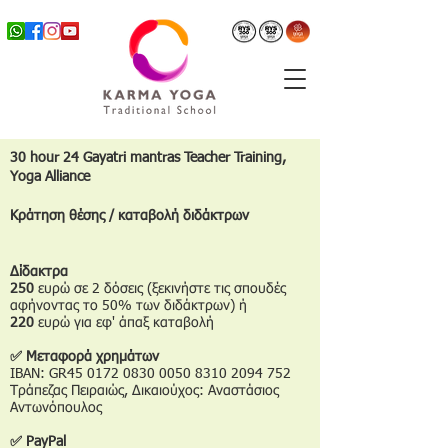
30 hour 24 Gayatri mantras Teacher Training,
Yoga Alliance
Κράτηση θέσης / καταβολή διδάκτρων
Δίδακτρα
250
ευρώ σε 2 δόσεις (ξεκινήστε τις σπουδές
αφήνοντας το 50% των διδάκτρων) ή
220
ευρώ για εφ' άπαξ καταβολή
✅ Μεταφορά χρημάτων
IBAN: GR45
0172 0830 0050 8310
2094 752
Τράπεζας Πειραιώς, Δικαιούχος: Αναστάσιος
Αντωνόπουλος
✅ PayPal