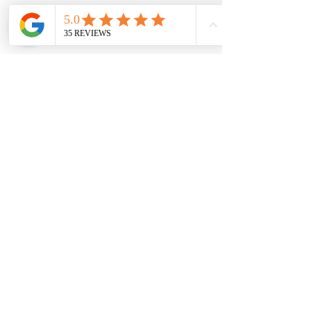
Subscribe for newsletters
Newsletter Subscription
Follow us
Karma Yoga
Navarchou Votsi 8 , Athens, Greece
email:
karmayogaschool.info@gmail.com
Phone No: +
30 210 8314472
,
+30 693 844 0539
Copyrights@ Karma Yoga