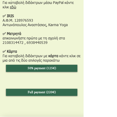
Για καταβολή διδάκτρων μέσω PayPal κάντε
κλικ
εδώ
✅ IRIS
Α.Φ.Μ.
128976593
Αντωνόπουλος Αναστάσιος, Karma Yoga
✅ Μετρητά
επικοινωνήστε πρώτα με τη σχολή στα
2108314472
,
6938440539
✅ Κάρτα
Για καταβολή
διδάκτρων
με
κάρτα
κάντε κλικ σε
μια από τις δύο επιλογές παρακάτω
50% payment (125€)
Full payment (220€)