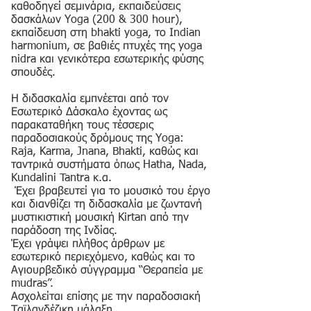
καθοδηγεί σεμινάρια, εκπαιδεύσεις
δασκάλων Yoga (200 & 300 hour),
εκπαίδευση στη bhakti yoga, το Ιndian
harmonium, σε βαθιές πτυχές της yoga
nidra και γενικότερα εσωτερικής φύσης
σπουδές.
Η διδασκαλία εμπνέεται από τον
Εσωτερικό Δάσκαλο έχοντας ως
παρακαταθήκη τους τέσσερις
παραδοσιακούς δρόμους της Yoga:
Raja, Karma, Jnana, Bhakti, καθώς και
ταντρικά συστήματα όπως Hatha, Nada,
Κundalini Tantra κ.α.
Έχει βραβευτεί για το μουσικό του έργο
και διανθίζει τη διδασκαλία με ζωντανή
μυστικιστική μουσική Kirtan από την
παράδοση της Ινδίας.
Έχει γράψει πλήθος άρθρων με
εσωτερικό περιεχόμενο, καθώς και το
Αγιουρβεδικό σύγγραμμα “Θεραπεία με
mudras”.
Ασχολείται επίσης με την παραδοσιακή
Ταϊλανδέζικη μάλαξη.