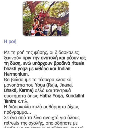
Η ροή
Με τη ροή της φύσης, οι διδασκαλίες
ξεκινούν
πριν την ανατολή και ρέουν ως
τη δύση, ενώ υπάρχουν βραδινά rituals
bhakti yoga με κιθάρα και Indian
Harmonium.
Θα βιώσουμε τα τέσσερα κλασικά
μονοπάτια του
Yoga (Raja, Jnana,
Bhakti, Karma)
αλλά και ταντρικά
συστήματα όπως
Hatha Yoga, Kundalini
Tantra
κ.τ.λ.
Η διδασκαλία κυλά αυθόρμητα δίχως
πρόγραμμα...
Σε ένα από τα λίγα ανοιχτά για όλους
retreats της σχολής, οποιοδήποτε με