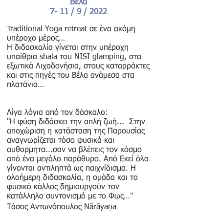
Βέλα
7- 11 / 9 / 2022
Traditional Yoga retreat σε ένα ακόμη
υπέροχο μέρος…
Η διδασκαλία γίνεται στην υπέροχη
υπαίθρια shala του NISI glamping, στα
εξωτικά Λιχαδονήσια, στους καταρράκτες
και στις πηγές του Βέλα ανάμεσα στα
πλατάνια…
Λίγα λόγια από τον δάσκαλο:
"Η φύση διδάσκει την απλή ζωή... Στην
αποχώριση η κατάσταση της Παρουσίας
αναγνωρίζεται τόσο φυσικά και
αυθορμητα...σαν να βλέπεις τον κόσμο
από ένα μεγάλο παράθυρο. Από Εκεί όλα
γίνονται αντιληπτά ως παιχνίδισμα. Η
ολοήμερη διδασκαλία, η ομάδα και το
φυσικό κάλλος δημιουργούν τον
κατάλληλο συντονισμό με το Φως…"
Τάσος Αντωνόπουλος Nārāyaṇa