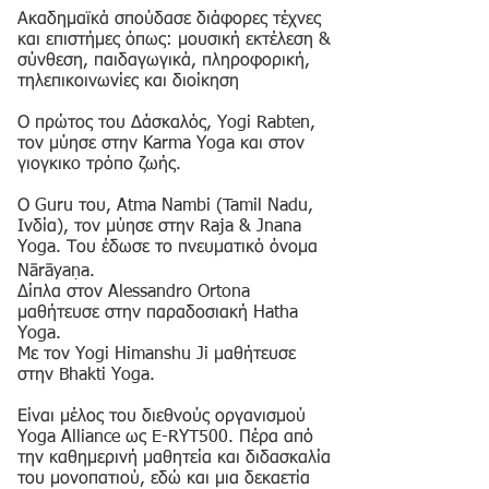
Ακαδημαϊκά σπούδασε διάφορες τέχνες
και επιστήμες όπως: μουσική εκτέλεση &
σύνθεση, παιδαγωγικά, πληροφορική,
τηλεπικοινωνίες και διοίκηση
Ο πρώτος του Δάσκαλός, Yogi Rabten,
τον μύησε στην Karma Yoga και στον
γιογκικo τρόπο ζωής.
Ο Guru του, Atma Nambi (Tamil Nadu,
Ινδία), τον μύησε στην Raja & Jnana
Yoga. Του έδωσε το πνευματικό όνομα
Nārāyaṇa.
Δίπλα στον Alessandro Ortona
μαθήτευσε στην παραδοσιακή Hatha
Yoga.
Με τον Yogi Himanshu Ji μαθήτευσε
στην Bhakti Yoga.
Είναι μέλος του διεθνούς οργανισμού
Yoga Alliance ως E-RYT500. Πέρα από
την καθημερινή μαθητεία και διδασκαλία
του μονοπατιού, εδώ και μια δεκαετία