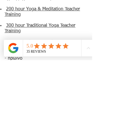
200 hour Yoga & Meditation Teacher
Training
300 hour Traditional Yoga Teacher
Training
Η συμμετοχή περιλαμβάνει:
- 5 ημέρες, 4 διανυκτερεύσεις στο NISI
glamping
- πρωινό
- όλες τις διδασκαλίες
- δραστηριότητες στη φύση
Θα κανονιστεί carpooling μεταξί των
συμμετεχόντων
Κρατήσεις
✅ Κράτηση θέσης με προκαταβολή 50%
iIBAN: GR45
0172 0830 0050 8310
2094 752