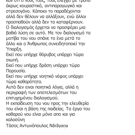
καν ότι ο νους τους, τους ελέγχει με τρόπο
άκρως κουραστικό, αντιπαραγωγικό και
στρεσογόνο. Κάποιοι το παραδέχονται
αλλά δεν θέλουν να αλλάξουν, ενώ άλλοι
προσπαθούν αλλά δεν τα καταφέρνουν.
Ο διαλογισμός έρχεται να προσφέρει μια
βαθιά λύση σε αυτό. Με τον διαλογισμό τα
μοτίβα του νου σπάνε το ένα μετά το
άλλο και ο Άνθρωπος συνειδητοποιεί την
Ύπαρξη.
Εκεί που υπήρχε θόρυβος υπάρχει τώρα
σιωπή.
Εκεί που υπήρχε δράση υπάρχει τώρα
Παρουσία.
Εκεί που υπήρχε νοητικό νέφος υπάρχει
τώρα καθαρότητα.
Αυτά δεν ειναι ποιητικά λόγια, αλλά η
περιγραφή των αποτελεσμάτων του
επιτυχημένου διαλογισμού.
Η εκπαίδευση του νου προς την ελευθερία
του είναι η βάση της παιδείας. Τα έργα του
καθαρού νου είναι μόνο απο και για
καλοσύνη
Τάσος Αντωνόπουλος Nārāyaṇa