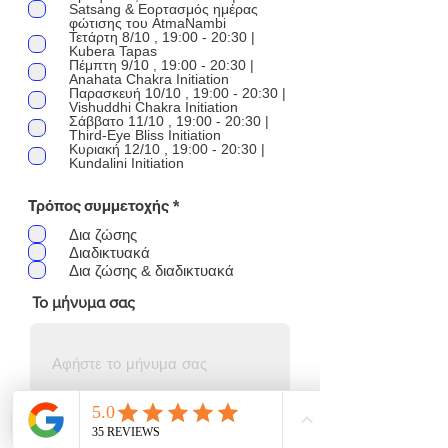
Satsang & Εορτασμός ημέρας
φώτισης του AtmaNambi
Τετάρτη 8/10 , 19:00 - 20:30 |
Kubera Tapas
Πέμπτη 9/10 , 19:00 - 20:30 |
Anahata Chakra Initiation
Παρασκευή 10/10 , 19:00 - 20:30 |
Vishuddhi Chakra Initiation
Σάββατο 11/10 , 19:00 - 20:30 |
Third-Eye Bliss Initiation
Κυριακή 12/10 , 19:00 - 20:30 |
Kundalini Initiation
Α
Τρόπος συμμετοχής
*
π
α
Δια ζώσης
ι
Διαδικτυακά
τ
Δια ζώσης & διαδικτυακά
ε
ί
Το μήνυμα σας
τ
α
ι