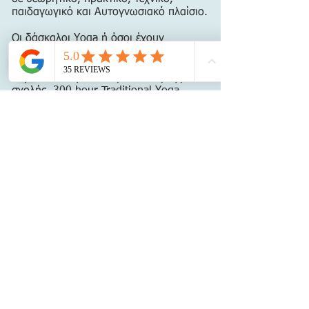
παιδαγωγικό και Αυτογνωσιακό πλαίσιο.
Οι δάσκαλοι Yoga ή όσοι έχουν
ολοκληρώσει πρόγραμμα 200 hοurs
έχουν επίσης την επιλογή να
παρακολουθήσουν τις σπουδές της
σχολής,
300 hour Traditional Yoga
Teacher Training, Yoga Alliance (RYT-
500)
Syllabus