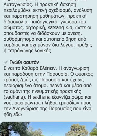
Αυτογνωσίας. Η πρακτική άσκηση
περιλαμβάνει εκτενή σχεδιασμό, ανάλυση
και παρατήρηση μαθημάτων, πρακτική
διδασκαλία, παιδαγωγικά, γλώσσα του
σώματος, ρητορική, satsang κ.α, ώστε οι
σπουδαστές να διδάσκουν με άνεση,
αυθορμητισμό και αυτοπεποίθηση από
καρδίας και όχι μόνον δια λόγου, πράξης
ή τετράγωνης λογικής
✅
Γνώθι σαυτόν
Είναι το Καθαρό Βλέπειν. Η αναγνώριση
και παράδοση στην Παρουσία. Ο φυσικός
τρόπος ζωής ως Παρουσία και όχι ως
περιορισμένο άτομο, περνά και μέσα από
το αμόνι της πνευματικής πρακτικής
(sadhana). Η sadhana εξαγνίζει σώμα και
νού, αφαιρώντας πλήθος εμποδίων προς
την Αναγνώριση της Παρουσίας που είναι
ήδη εδώ