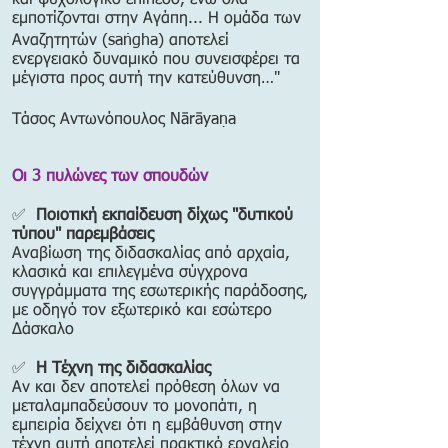
και ψυχολογικό επίπεδο, ενώ όλα
εμποτίζονται στην Αγάπη... Η ομάδα των
Αναζητητών (saṅgha) αποτελεί
ενεργειακό δυναμικό που συνεισφέρει τα
μέγιστα προς αυτή την κατεύθυνση…"
Τάσος Αντωνόπουλος Nārāyaṇa
Οι 3 πυλώνες των σπουδών
✅
Ποιοτική εκπαίδευση δίχως "δυτικού
τύπου" παρεμβάσεις
Αναβίωση της διδασκαλίας από αρχαία,
κλασικά και επιλεγμένα σύγχρονα
συγγράμματα της εσωτερικής παράδοσης,
με οδηγό τον εξωτερικό και εσώτερο
Δάσκαλο
✅
Η Τέχνη της διδασκαλίας
Αν και δεν αποτελεί πρόθεση όλων να
μεταλαμπαδεύσουν το μονοπάτι, η
εμπειρία δείχνει ότι η εμβάθυνση στην
τέχνη αυτή αποτελεί πρακτικό εργαλείο