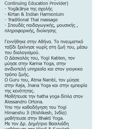
Continuing Education Provider)
- Yogācārya της σχολής
- Kirtan & Indian Harmonium
- Traditional Thai massage
- Σπουδές παιδαγωγικής, μουσικής ,
πληροφορικής, διοίκησης
Γεννήθηκε στην Αθήνα. Το πνευματικό
ταξίδι ξεκίνησε νωρίς στη ζωή του, μέσω
του διαλογισμού.
Ο Δάσκαλός του, Yogi Rabten, τον
μύησε στην Karma Yoga, στην
ανιδιοτελή υπηρεσία και στον γιογκικο
τρόπο ζωής.
Ο Guru του, Atma Nambi, τον μύησε
στην Raja, Jnana Yoga και στην εμπειρία
της κενότητας.
Μαθήτευσε την hatha yoga δίπλα στον
Alessandro Ortona.
Υπο την καθοδήγηση του Yogi
Himanshu Ji (Rishikesh, Ινδία)
μαθήτευσε στην Bhakti Yoga.
Με τον Δρ. Δημήτριο Βασιλιάδη