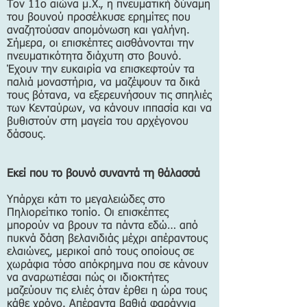
Τον 11ο αιώνα μ.Χ., η πνευματική δύναμη
του βουνού προσέλκυσε ερημίτες που
αναζητούσαν απομόνωση και γαλήνη.
Σήμερα, οι επισκέπτες αισθάνονται την
πνευματικότητα διάχυτη στο βουνό.
Έχουν την ευκαιρία να επισκεφτούν τα
παλιά μοναστήρια, να μαζέψουν τα δικά
τους βότανα, να εξερευνήσουν τις σπηλιές
των Κενταύρων, να κάνουν ιππασία και να
βυθιστούν στη μαγεία του αρχέγονου
δάσους.
Εκεί που το βουνό συναντά τη θάλασσά
Υπάρχει κάτι το μεγαλειώδες στο
Πηλιορείτικο τοπίο. Οι επισκέπτες
μπορούν να βρουν τα πάντα εδώ… από
πυκνά δάση βελανιδιάς μέχρι απέραντους
ελαιώνες, μερικοί από τους οποίους σε
χωράφια τόσο απόκρημνα που σε κάνουν
να αναρωτιέσαι πώς οι ιδιοκτήτες
μαζεύουν τις ελιές όταν έρθει η ώρα τους
κάθε χρόνο. Απέραντα βαθιά φαράγγια