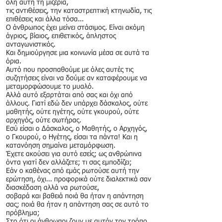
όλη αυτή τη μιζέρια,
τις αντιθέσεις, την καταστρεπτική κτηνωδία, τις
επιθέσεις και άλλα τόσα...
Ο άνθρωπος έχει μείνει στάσιμος. Είναι ακόμη
άγριος, βίαιος, επιθετικός, άπληστος
ανταγωνιστικός.
Και δημιούργησε μια κοινωνία μέσα σε αυτά τα
όρια.
Αυτό που προσπαθούμε με όλες αυτές τις
συζητήσεις είναι να δούμε αν καταφέρουμε να
μεταμορφώσουμε το μυαλό.
Αλλά αυτό εξαρτάται από σας και όχι από
άλλους. Γιατί εδώ δεν υπάρχει δάσκαλος, ούτε
μαθητής, ούτε ηγέτης, ούτε γκουρού, ούτε
αρχηγός, ούτε σωτήρας.
Εσύ είσαι ο Δάσκαλος, ο Μαθητής, o Αρχηγός,
ο Γκουρού, ο Ηγέτης, είσαι τα πάντα! Και η
κατανόηση σημαίνει μεταμόρφωση.
Έχετε ακούσει για αυτό εσείς; ως ανθρώπινα
όντα γιατί δεν αλλάζετε; τι σας εμποδίζει;
Εάν ο καθένας από εμάς ρωτούσε αυτή την
ερώτηση, όχι... προφορικά ούτε διαλεκτικά σαν
διασκέδαση αλλά να ρωτούσε,
σοβαρά και βαθειά ποιά θα ήταν η απάντηση
σας; ποιά θα ήταν η απάντηση σας σε αυτό το
πρόβλημα;
Στο ότι οι άνθρωποι ζουν με αυτόν τον τρόπο