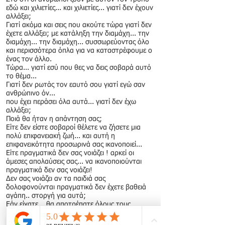
εδώ και χιλιετίες... και χιλιετίες... γιατί δεν έχουν
αλλάξει;
Γιατί ακόμα και σεις που ακούτε τώρα γιατί δεν
έχετε αλλάξει; με κατάληξη την διαμάχη... την
διαμάχη... την διαμάχη... συσσωρεύοντας όλο
και περισσότερα όπλα για να καταστρέφουμε ο
ένας τον άλλο.
Τώρα... γιατί εσύ που θες να δεις σοβαρά αυτό
το θέμα...
Γιατί δεν ρωτάς τον εαυτό σου γιατί εγώ σαν
ανθρώπινο όν...
που έχει περάσει όλα αυτά... γιατί δεν έχω
αλλάξει;
Ποιά θα ήταν η απάντηση σας;
Είτε δεν είστε σοβαροί θέλετε να ζήσετε μια
πολύ επιφανειακή ζωή... και αυτή η
επιφανεικότητα προσωρινά σας ικανοποιεί...
Είτε πραγματικά δεν σας νοιάζει ! αρκεί οι
άμεσες απολαύσεις σας... να ικανοποιούνται
πραγματικά δεν σας νοιάζει!
Δεν σας νοιάζει αν τα παιδιά σας
δολοφονούνται πραγματικά δεν έχετε βαθειά
αγάπη.. στοργή για αυτά;
Εάν είχατε... θα αποτρέπατε όλους τους
πολέμους οπότε προφανώς... τίποτα απ᾽ όλα
αυτά δεν σημαίνουν κάτι για εσάς !