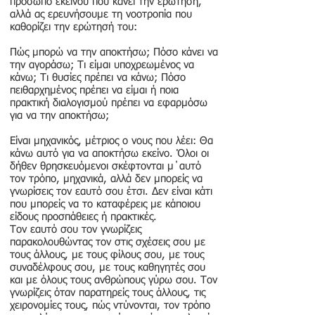
πρόσωπο εκείνου που κάνει την ερώτηση,
αλλά ας ερευνήσουμε τη νοοτροπία που
καθορίζει την ερώτησή του:
Πώς μπορώ να την αποκτήσω; Πόσο κάνει να
την αγοράσω; Τι είμαι υποχρεωμένος να
κάνω; Τι θυσίες πρέπει να κάνω; Πόσο
πειθαρχημένος πρέπει να είμαι ή ποια
πρακτική διαλογισμού πρέπει να εφαρμόσω
για να την αποκτήσω;
Είναι μηχανικός, μέτριος ο νους που λέει: Θα
κάνω αυτό για να αποκτήσω εκείνο. Όλοι οι
δήθεν θρησκευόμενοι σκέφτονται μ΄αυτό
τον τρόπο, μηχανικά, αλλά δεν μπορείς να
γνωρίσεις τον εαυτό σου έτσι. Δεν είναι κάτι
που μπορείς να το καταφέρεις με κάποιου
είδους προσπάθειες ή πρακτικές.
Τον εαυτό σου τον γνωρίζεις
παρακολουθώντας τον στις σχέσεις σου με
τους άλλους, με τους φίλους σου, με τους
συναδέλφους σου, με τους καθηγητές σου
και με όλους τους ανθρώπους γύρω σου. Τον
γνωρίζεις όταν παρατηρείς τους άλλους, τις
χειρονομίες τους, πώς ντύνονται, τον τρόπο