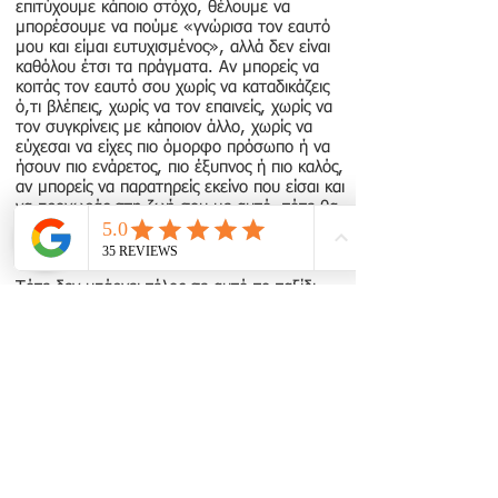
επιτύχουμε κάποιο στόχο, θέλουμε να
μπορέσουμε να πούμε «γνώρισα τον εαυτό
μου και είμαι ευτυχισμένος», αλλά δεν είναι
καθόλου έτσι τα πράγματα. Αν μπορείς να
κοιτάς τον εαυτό σου χωρίς να καταδικάζεις
ό,τι βλέπεις, χωρίς να τον επαινείς, χωρίς να
τον συγκρίνεις με κάποιον άλλο, χωρίς να
εύχεσαι να είχες πιο όμορφο πρόσωπο ή να
ήσουν πιο ενάρετος, πιο έξυπνος ή πιο καλός,
αν μπορείς να παρατηρείς εκείνο που είσαι και
να προχωράς στη ζωή σου με αυτό, τότε θα
ανακαλύψεις ότι μπορείς να φτάσεις πάρα
πολύ μακριά.
Τότε δεν υπάρχει τέλος σε αυτό το ταξίδι,
και εδώ βρίσκονται το μυστήριο και η
ομορφιά του.