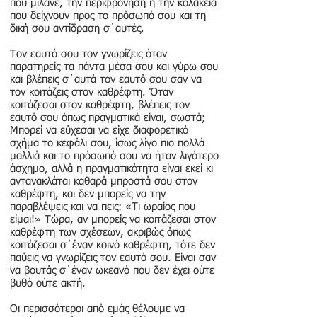
που μιλάνε, την περιφρόνηση ή την κολακεία
που δείχνουν προς το πρόσωπό σου και τη
δική σου αντίδραση σ΄αυτές.
Τον εαυτό σου τον γνωρίζεις όταν
παρατηρείς τα πάντα μέσα σου και γύρω σου
και βλέπεις σ΄αυτά τον εαυτό σου σαν να
τον κοιτάζεις στον καθρέφτη. Όταν
κοιτάζεσαι στον καθρέφτη, βλέπεις τον
εαυτό σου όπως πραγματικά είναι, σωστά;
Μπορεί να εύχεσαι να είχε διαφορετικό
σχήμα το κεφάλι σου, ίσως λίγο πιο πολλά
μαλλιά και το πρόσωπό σου να ήταν λιγότερο
άσχημο, αλλά η πραγματικότητα είναι εκεί κι
αντανακλάται καθαρά μπροστά σου στον
καθρέφτη, και δεν μπορείς να την
παραβλέψεις και να πεις: «Τι ωραίος που
είμαι!» Τώρα, αν μπορείς να κοιτάζεσαι στον
καθρέφτη των σχέσεων, ακριβώς όπως
κοιτάζεσαι σ΄έναν κοινό καθρέφτη, τότε δεν
παύεις να γνωρίζεις τον εαυτό σου. Είναι σαν
να βουτάς σ΄έναν ωκεανό που δεν έχει ούτε
βυθό ούτε ακτή.
Οι περισσότεροι από εμάς θέλουμε να