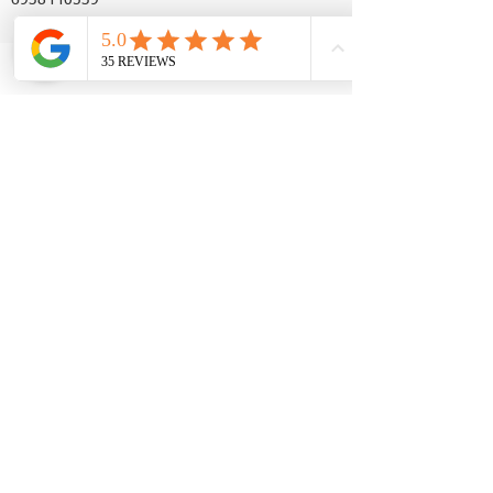
6938440539
Subscribe for newsletters
Newsletter Subscription
Follow us
Ναυάρχου Βότση 8 , Αθήνα, Ελλάδα
τηλ:
210 8314472
,
693 844 0539
karmayogaschool.info@gmail.com
Copyrights@
Karma Yoga