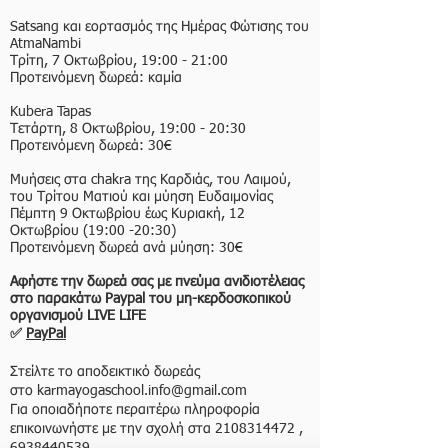
Satsang και εορτασμός της Ημέρας Φώτισης του
AtmaNambi
Τρίτη, 7 Οκτωβρίου, 19:00 - 21:00
Προτεινόμενη δωρεά: καμία
Kubera Tapas
Τετάρτη, 8 Οκτωβρίου, 19:00 - 20:30
Προτεινόμενη δωρεά: 30€
Μυήσεις στα chakra της Καρδιάς, του Λαιμού,
του Τρίτου Ματιού και μύηση Ευδαιμονίας
Πέμπτη 9 Οκτωβρίου έως Κυριακή, 12
Οκτωβρίου (19:00 -20:30)
Προτεινόμενη δωρεά ανά μύηση: 30€
Αφήστε την δωρεά σας με πνεύμα ανιδιοτέλειας
στο παρακάτω Paypal του μη-κερδοσκοπικού
οργανισμού LIVE LIFE​
✅
PayPal
Στείλτε το αποδεικτικό δωρεάς
στο
karmayogaschool.info@gmail.com
Για οποιαδήποτε περαιτέρω πληροφορία
επικοινωνήστε με την σχολή στα
2108314472
,