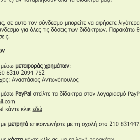
90 €) αν καταβληθούν όλα τα δίδακτρα μαζί.
ς, σε αυτό τον σύνδεσμο μπορείτε να αφήσετε λιγότερα
νδεσμο για όλες τις δόσεις των διδάκτρων. Παρακάτω θα
εις.
ων
ν μέσω
μεταφοράς χρημάτων
:
50 8310 2094 752
ύχος: Αναστάσιος Αντωνόπουλος
ν μέσω
PayPal
στείλτε τα δίδακτρα στον λογαριασμό PayP
il.com
al κάντε κλικ
εδώ
 με
μετρητά
επικοινωνήστε με τη σχολή στα 210 831447