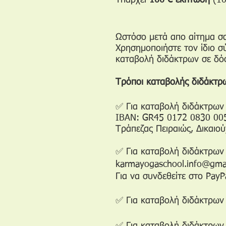
Υπάρχει
100 € έκπτωση
(10
Ωστόσο μετά απο αίτημα σα
Χρησημοποιήστε τον ίδιο σύ
καταβολή διδάκτρων σε δόσ
Τρόποι καταβολής διδάκτρ
✅ Για
καταβολή διδάκτρω
IBAN: GR45 0172 0830 00
Τράπεζας Πειραιώς, Δικαιο
✅
Για καταβολή διδάκτρω
karmayogaschool.info@gma
Για να συνδεθείτε στο PayP
✅ Για καταβολή διδάκτρων