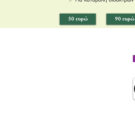
✅ Για καταβολή διδάκτρων
50 ευρώ
90 ευρώ