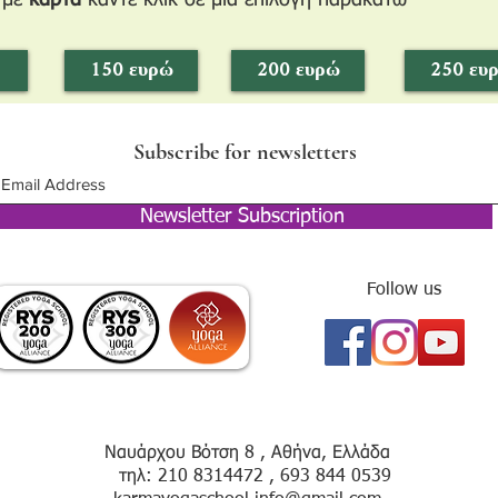
 με
κάρτα
κάντε κλίκ σε μια επιλογή παρακάτω
150 ευρώ
200 ευρώ
250 ευ
Subscribe for newsletters
Newsletter Subscription
Follow us
Ναυάρχου Βότση 8 , Αθήνα, Ελλάδα
τηλ: 210 8314472 , 693 844 0539